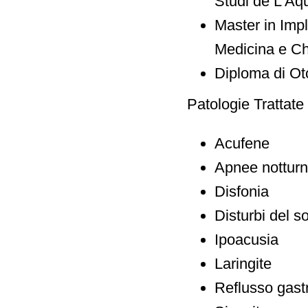
Studi de L’Aq
Master in Impl
Medicina e Chi
Diploma di Oto
Patologie Trattate
Acufene
Apnee nottur
Disfonia
Disturbi del s
Ipoacusia
Laringite
Reflusso gast