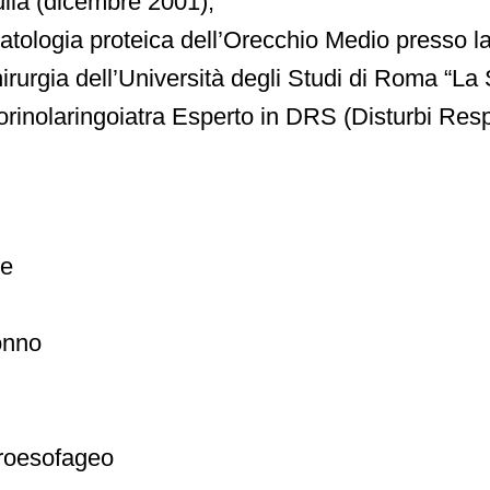
uila (dicembre 2001);
atologia proteica dell’Orecchio Medio presso la
rurgia dell’Università degli Studi di Roma “La
rinolaringoiatra Esperto in DRS (Disturbi Resp
ne
onno
roesofageo